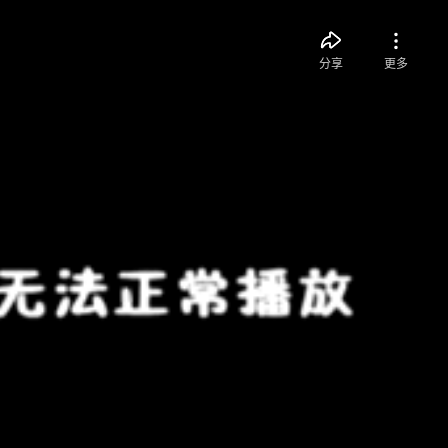
分享
更多