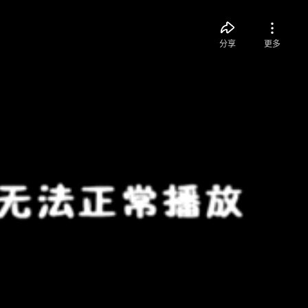
分享
更多