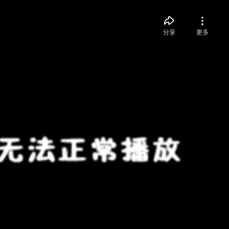
分享
更多