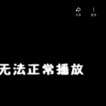
分享
更多