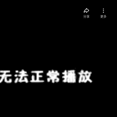
分享
更多