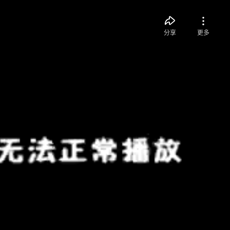
分享
更多