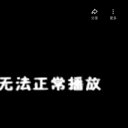
分享
更多