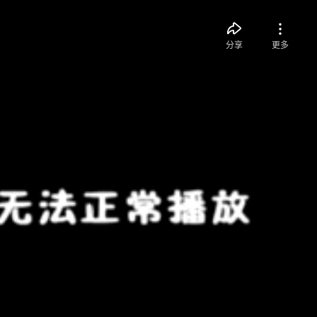
分享
更多