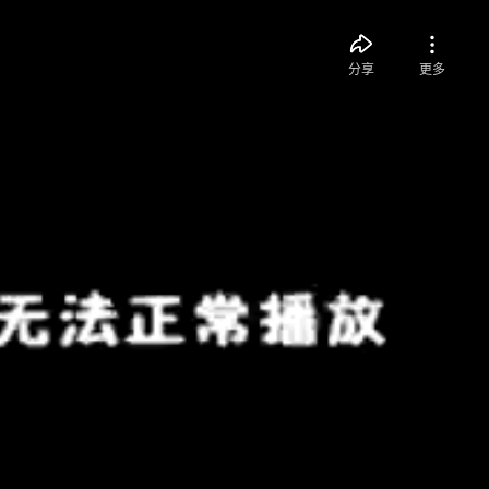
分享
更多