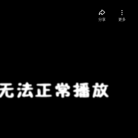
分享
更多