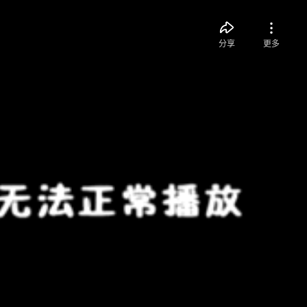
分享
更多