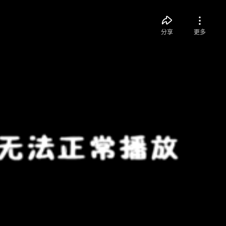
分享
更多