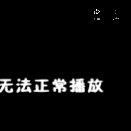
分享
更多