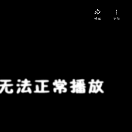
分享
更多