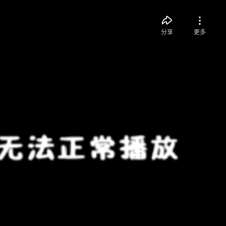
分享
更多