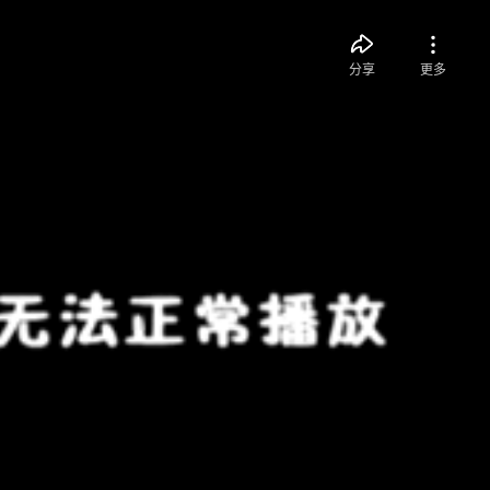
分享
更多