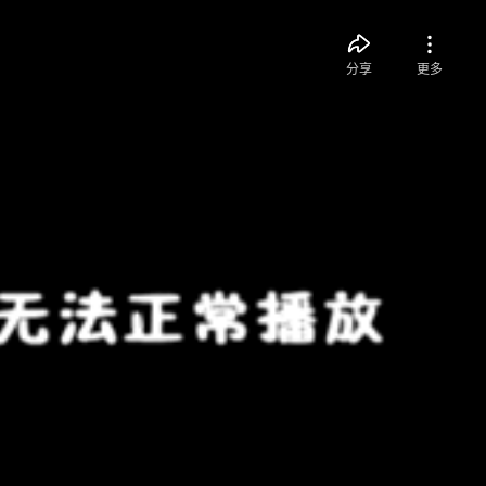
分享
更多