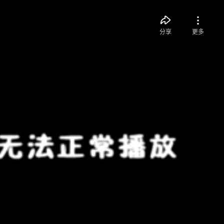
分享
更多