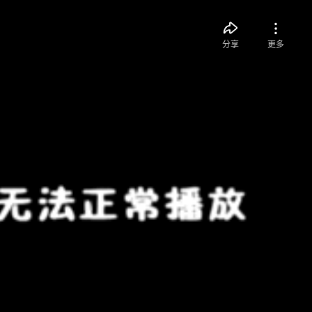
分享
更多