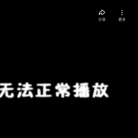
分享
更多