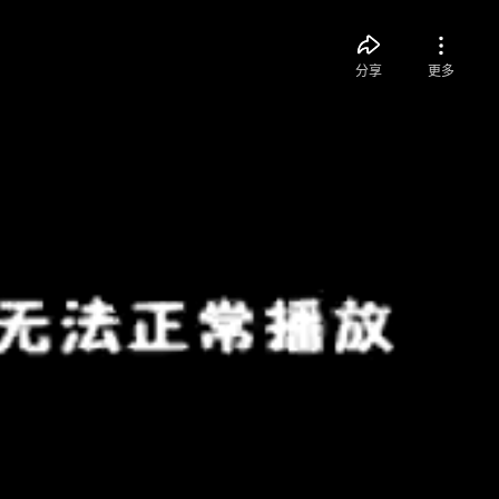
分享
更多