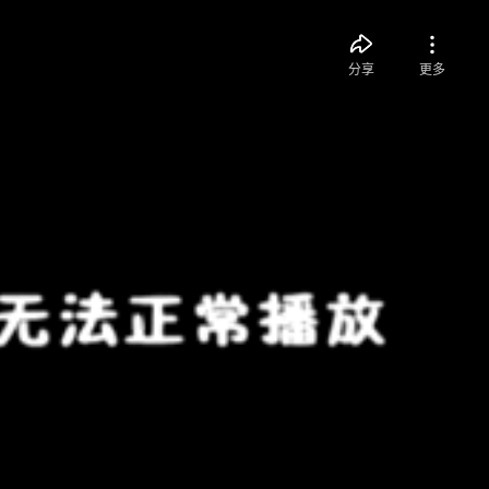
分享
更多