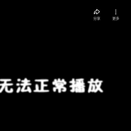
分享
更多