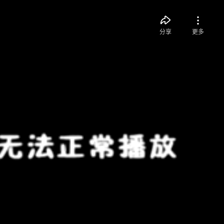
分享
更多