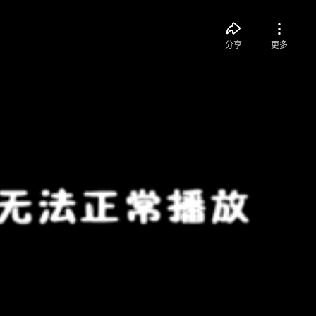
分享
更多