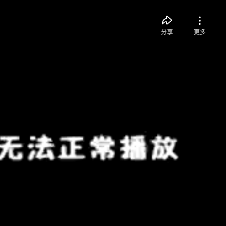
分享
更多