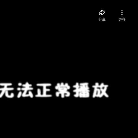
分享
更多