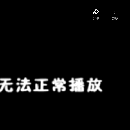
分享
更多