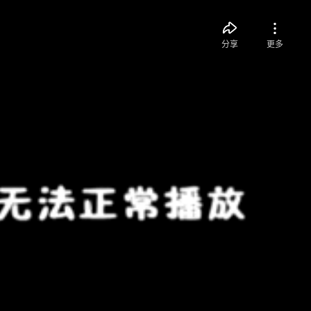
分享
更多