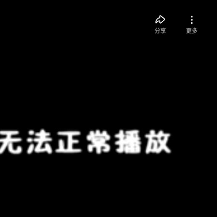
分享
更多