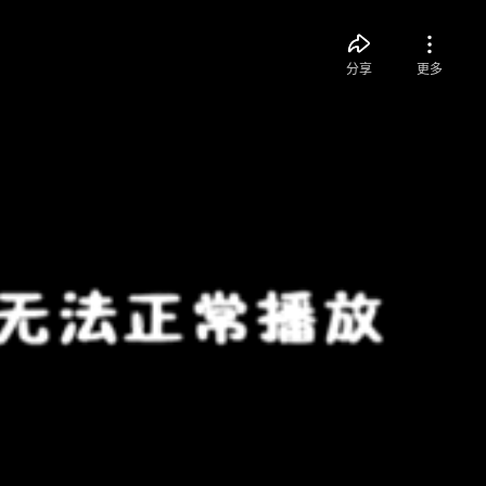
分享
更多