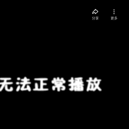
分享
更多