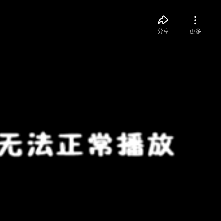
分享
更多