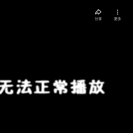
分享
更多