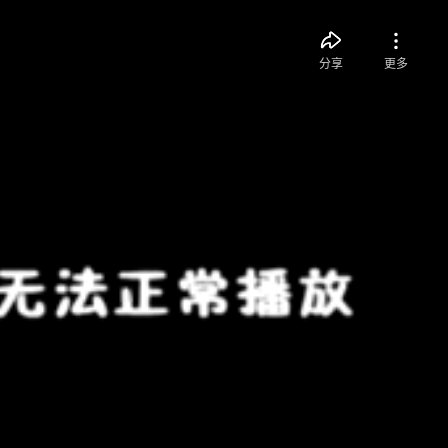
分享
更多