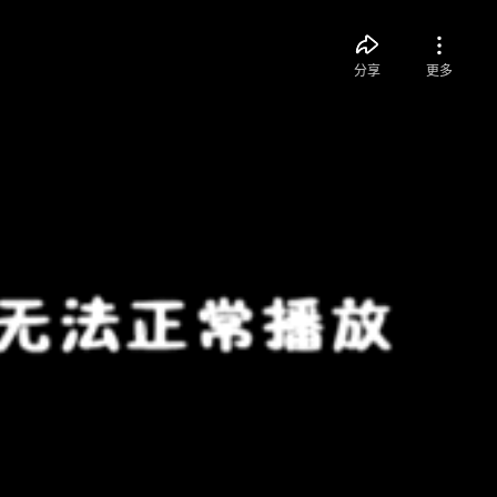
分享
更多