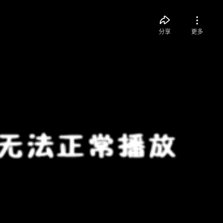
分享
更多