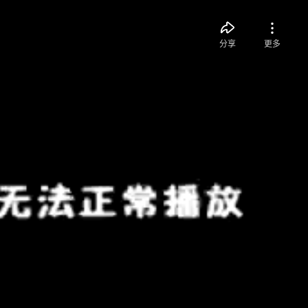
分享
更多