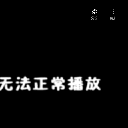
分享
更多