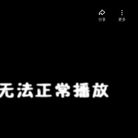
分享
更多