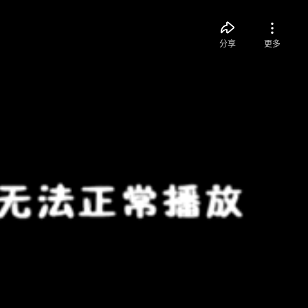
分享
更多