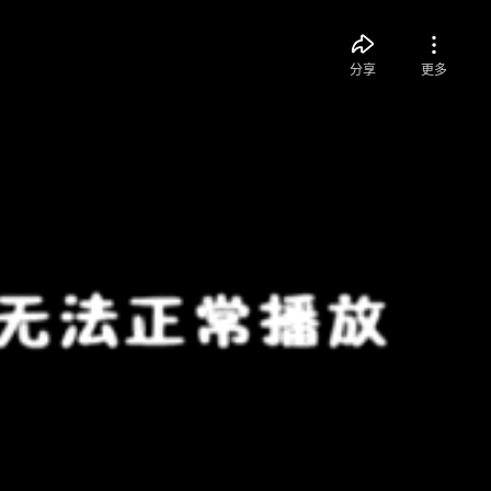
分享
更多