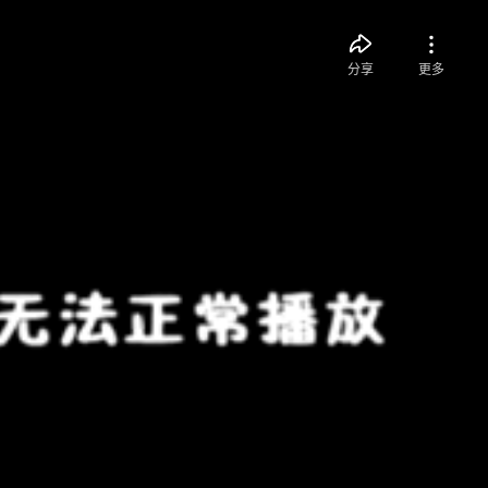
分享
更多