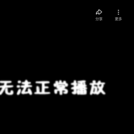
分享
更多