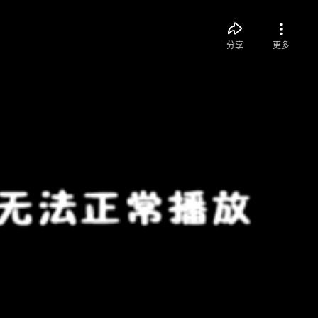
分享
更多