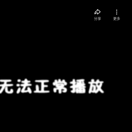
分享
更多