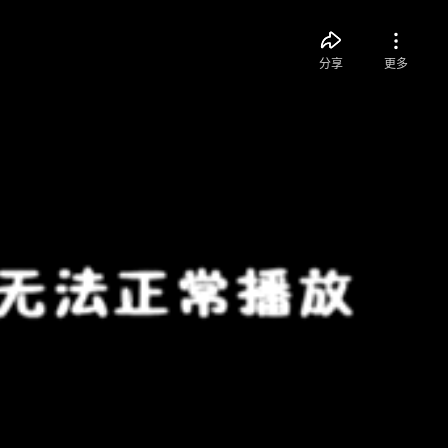
分享
更多