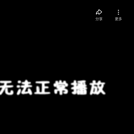
分享
更多