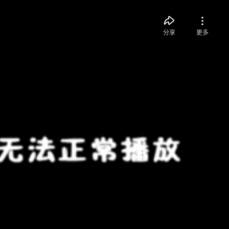
分享
更多