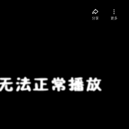
分享
更多